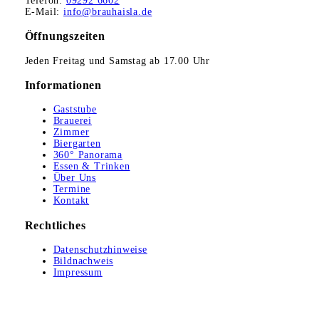
Telefon:
09292 6602
E-Mail:
info@brauhaisla.de
Öffnungszeiten
Jeden Freitag und Samstag ab 17.00 Uhr
Informationen
Gaststube
Brauerei
Zimmer
Biergarten
360° Panorama
Essen & Trinken
Über Uns
Termine
Kontakt
Rechtliches
Datenschutzhinweise
Bildnachweis
Impressum
© 2020 - Kannerschreither Brauhaisla, Alle Rechte vorbehalten.