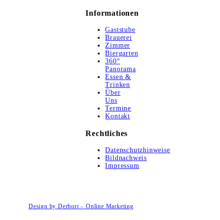
Informationen
Gaststube
Brauerei
Zimmer
Biergarten
360°
Panorama
Essen &
Trinken
Über
Uns
Termine
Kontakt
Rechtliches
Datenschutzhinweise
Bildnachweis
Impressum
© 2020 - Kannerschreither Brauhaisla, Alle Rechte vorbehalten.
Design by Derbort – Online Marketing